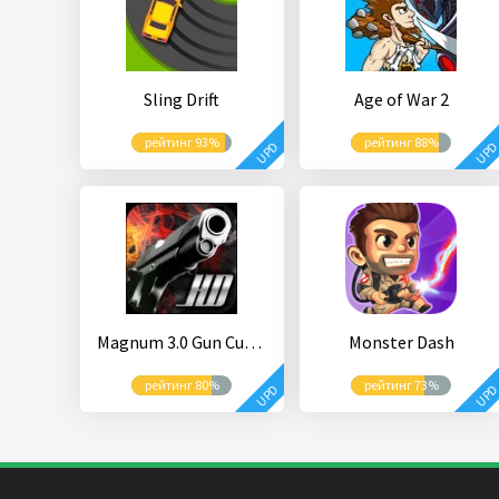
Sling Drift
Age of War 2
рейтинг 93%
рейтинг 88%
UPD
UP
Magnum 3.0 Gun Custom Simulator
Monster Dash
рейтинг 80%
рейтинг 73%
UPD
UP