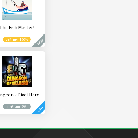
The Fish Master!
рейтинг 100%
NEW
ngeon x Pixel Hero
рейтинг 0%
UPD