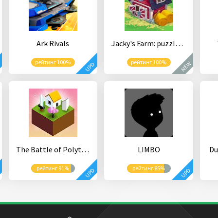
Ark Rivals
Jacky's Farm: puzzle game
рейтинг 100%
рейтинг 100%
NEW
D
UPD
The Battle of Polytopia
LIMBO
Du
рейтинг 91%
рейтинг 85%
D
UPD
UPD