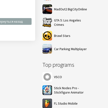
MadOut2 BigCityOnline
GTA 5: Los Angeles
ернуться назад
Crimes
Brawl Stars
Car Parking Multiplayer
Top programs
VSCO
Stick Nodes Pro -
Stickfigure Animator
FL Studio Mobile