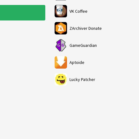
VK Coffee
ZArchiver Donate
GameGuardian
Aptoide
Lucky Patcher