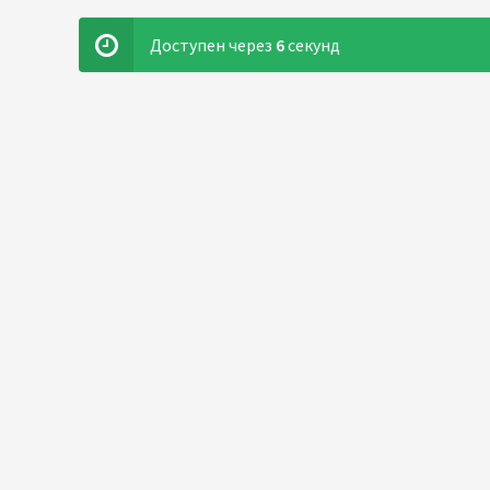
Доступен через
5
секунд