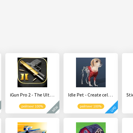
iGun Pro 2 - The Ultimate Gun Application
Idle Pet - Create cell by cell
рейтинг 100%
рейтинг 100%
W
NEW
UPD