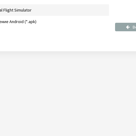
al Flight Simulator
ние Android (*.apk)
В