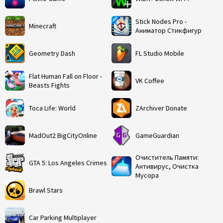
Stick Nodes Pro -
Minecraft
Аниматор Стикфигур
Geometry Dash
FL Studio Mobile
Flat Human Fall on Floor -
VK Coffee
Beasts Fights
Toca Life: World
ZArchiver Donate
MadOut2 BigCityOnline
GameGuardian
Очиститель Памяти:
GTA 5: Los Angeles Crimes
Антивирус, Очистка
Мусора
Brawl Stars
Car Parking Multiplayer