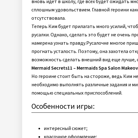
вновь идет в школу, где всех будет ожидать мн
сплошным удовольствием. Главной героини како
отсутствовала.
Теперь Ким будет прилагать много усилий, чтоб
русалки. Однако, сделать это будет не очень п
намерена узнать правду.
Русалочке многое приш
прогнать усталость. Поэтому, она захотела отк
возможность сделать внешний вид еще лучше, с
Mermaid Secrets11 – Mermaids Spa Salon Makeov
Но героине стоит быть на стороже, ведь Ким не
необходимо выполнять различные задания и мис
помощью специальных приспособлений.
Особенности игры:
интересный сюжет;
красочное оформление;