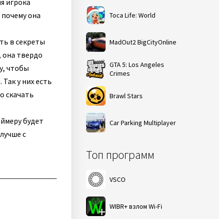
ля игрока
 почему она
Toca Life: World
уть в секреты
MadOut2 BigCityOnline
, она твердо
GTA 5: Los Angeles
у, чтобы
Crimes
 Так у них есть
о скачать
Brawl Stars
еймеру будет
Car Parking Multiplayer
лучше с
Топ программ
VSCO
WIBR+ взлом Wi-Fi