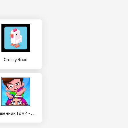
Crossy Road
Мошенник Том 4 - Он так хотел стать стилистом