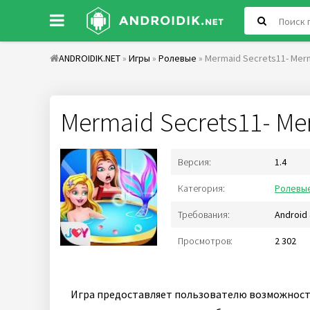
ANDROIDIK.NET
»
Игры
»
Ролевые
» Mermaid Secrets11- Mer
Mermaid Secrets11- Me
Версия:
1.4
Категория:
Ролевы
Требования:
Android 
Просмотров:
2 302
Игра предоставляет пользователю возможность