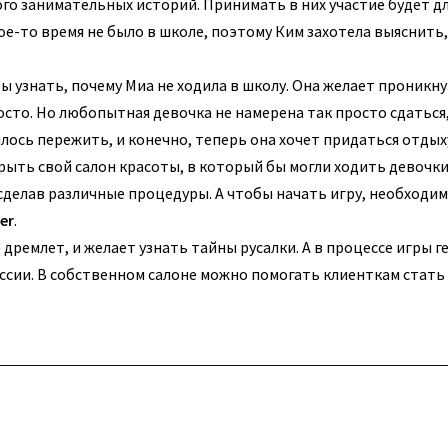
ого занимательных историй. Принимать в них участие будет д
е-то время не было в школе, поэтому Ким захотела выяснить,
ы узнать, почему Миа не ходила в школу. Она желает проникн
росто. Но любопытная девочка не намерена так просто сдаться
лось пережить, и конечно, теперь она хочет придаться отдых
рыть свой салон красоты, в который бы могли ходить девочки.
делав различные процедуры. А чтобы начать игру, необходим
er
.
 дремлет, и желает узнать тайны русалки. А в процессе игры г
сии. В собственном салоне можно помогать клиенткам стать 