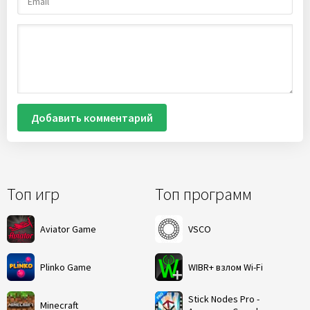
Добавить комментарий
Топ игр
Топ программ
Aviator Game
VSCO
Plinko Game
WIBR+ взлом Wi-Fi
Stick Nodes Pro -
Minecraft