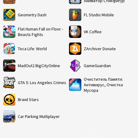
Аниматор Стикфигур
Geometry Dash
FL Studio Mobile
Flat Human Fall on Floor -
VK Coffee
Beasts Fights
Toca Life: World
ZArchiver Donate
MadOut2 BigCityOnline
GameGuardian
Очиститель Памяти:
GTA 5: Los Angeles Crimes
Антивирус, Очистка
Мусора
Brawl Stars
Car Parking Multiplayer