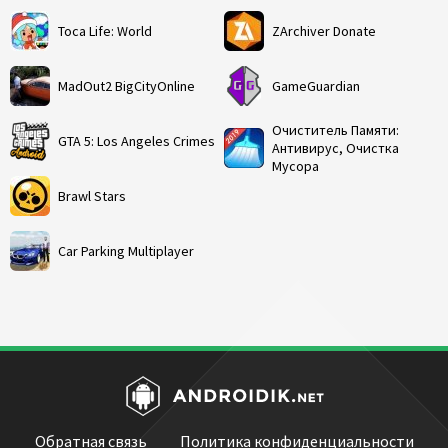
Toca Life: World
ZArchiver Donate
MadOut2 BigCityOnline
GameGuardian
Очиститель Памяти:
GTA 5: Los Angeles Crimes
Антивирус, Очистка
Мусора
Brawl Stars
Car Parking Multiplayer
Обратная связь
Политика конфиденциальности