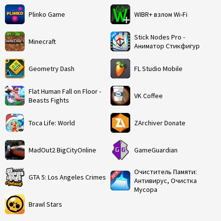
Plinko Game
WIBR+ взлом Wi-Fi
Stick Nodes Pro -
Minecraft
Аниматор Стикфигур
Geometry Dash
FL Studio Mobile
Flat Human Fall on Floor -
VK Coffee
Beasts Fights
Toca Life: World
ZArchiver Donate
MadOut2 BigCityOnline
GameGuardian
Очиститель Памяти:
GTA 5: Los Angeles Crimes
Антивирус, Очистка
Мусора
Brawl Stars