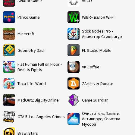
Aviator Game
VSCO
Plinko Game
WIBR+ взлом Wi-Fi
Stick Nodes Pro -
Minecraft
Аниматор Стикфигур
Geometry Dash
FL Studio Mobile
Flat Human Fall on Floor -
VK Coffee
Beasts Fights
Toca Life: World
ZArchiver Donate
MadOut2 BigCityOnline
GameGuardian
Очиститель Памяти:
GTA 5: Los Angeles Crimes
Антивирус, Очистка
Мусора
Brawl Stars