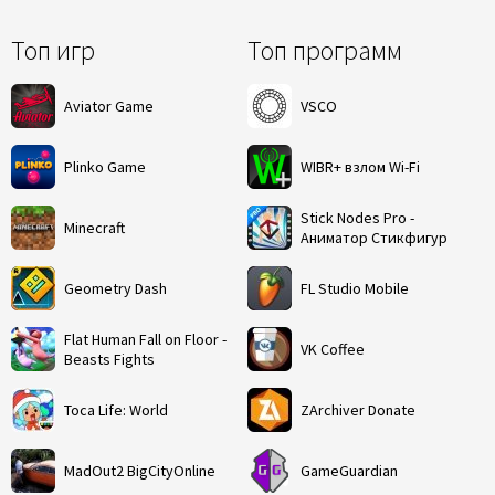
Топ игр
Топ программ
Aviator Game
VSCO
Plinko Game
WIBR+ взлом Wi-Fi
Stick Nodes Pro -
Minecraft
Аниматор Стикфигур
Geometry Dash
FL Studio Mobile
Flat Human Fall on Floor -
VK Coffee
Beasts Fights
Toca Life: World
ZArchiver Donate
MadOut2 BigCityOnline
GameGuardian