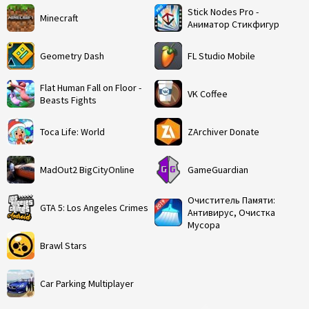
Stick Nodes Pro -
Minecraft
Аниматор Стикфигур
Geometry Dash
FL Studio Mobile
Flat Human Fall on Floor -
VK Coffee
Beasts Fights
Toca Life: World
ZArchiver Donate
MadOut2 BigCityOnline
GameGuardian
Очиститель Памяти:
GTA 5: Los Angeles Crimes
Антивирус, Очистка
Мусора
Brawl Stars
Car Parking Multiplayer