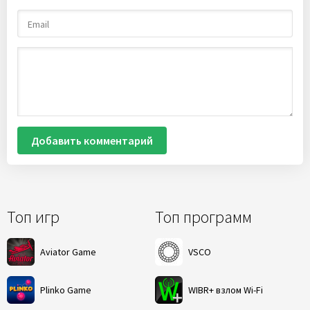
Добавить комментарий
Топ игр
Топ программ
Aviator Game
VSCO
Plinko Game
WIBR+ взлом Wi-Fi