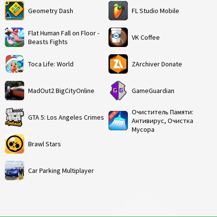
Geometry Dash
FL Studio Mobile
Flat Human Fall on Floor -
VK Coffee
Beasts Fights
Toca Life: World
ZArchiver Donate
MadOut2 BigCityOnline
GameGuardian
Очиститель Памяти:
GTA 5: Los Angeles Crimes
Антивирус, Очистка
Мусора
Brawl Stars
Car Parking Multiplayer