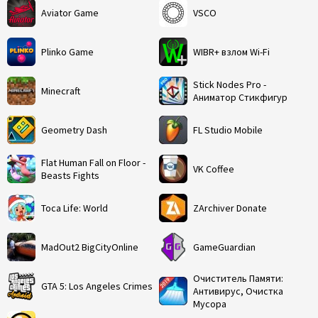
Aviator Game
VSCO
Plinko Game
WIBR+ взлом Wi-Fi
Stick Nodes Pro -
Minecraft
Аниматор Стикфигур
Geometry Dash
FL Studio Mobile
Flat Human Fall on Floor -
VK Coffee
Beasts Fights
Toca Life: World
ZArchiver Donate
MadOut2 BigCityOnline
GameGuardian
Очиститель Памяти:
GTA 5: Los Angeles Crimes
Антивирус, Очистка
Мусора