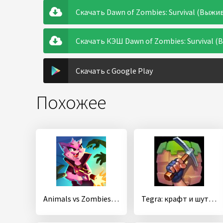
Скачать Dawn of Zombies: Survival (Выжи
Скачать КЭШ Dawn of Zombies: Survival 
Скачать с Google Play
Похожее
Animals vs Zombies: выживание в зомби апокалипсис
Tegra: крафт и шутер на выживание