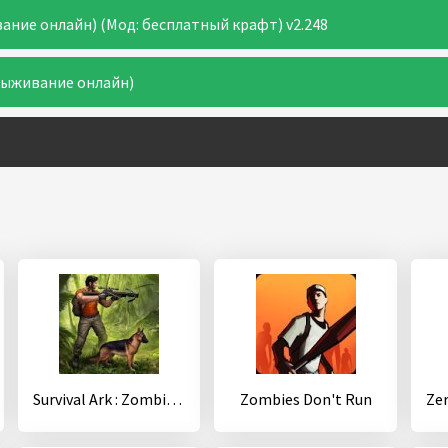
вание онлайн) (Мод: бесплатный крафт) v2.248
(Выживание онлайн)
Survival Ark : Zombie Plague Island
Zombies Don't Run