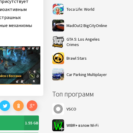
 присутствует
адиоактивным
Toca Life: World
 страшных
зные механизмы
MadOut2 BigCityOnline
GTA 5: Los Angeles
Crimes
Brawl Stars
Car Parking Multiplayer
Топ программ
VSCO
1.55 GB
WIBR+ взлом Wi-Fi