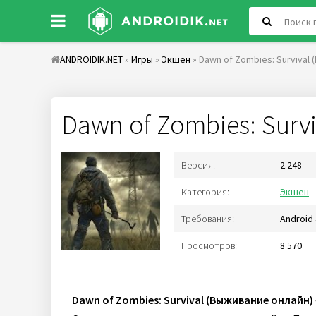
ANDROIDIK.NET
»
Игры
»
Экшен
» Dawn of Zombies: Survival
Dawn of Zombies: Surv
Версия:
2.248
Категория:
Экшен
Требования:
Android 
Просмотров:
8 570
Dawn of Zombies: Survival (Выживание онлайн)