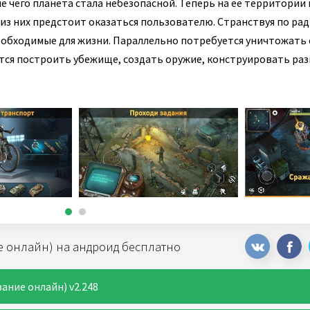
ле чего планета стала небезопасной. Теперь на ее территории
 из них предстоит оказаться пользователю. Странствуя по р
необходимые для жизни. Параллельно потребуется уничтожать
ется построить убежище, создать оружие, конструировать ра
ие онлайн) на андроид бесплатно
вание онлайн) v2.248