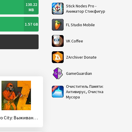
130.22
Stick Nodes Pro -
MB
Аниматор Стикфигур
1.57 GB
FL Studio Mobile
VK Coffee
ZArchiver Donate
GameGuardian
Очиститель Памяти:
Антивирус, Очистка
Мусора
Zero City: Выживание в убежище в зомби апокалипсис