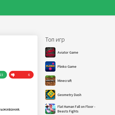
Топ игр
Aviator Game
Plinko Game
23
6
Minecraft
Geometry Dash
Flat Human Fall on Floor -
выживания.
Beasts Fights