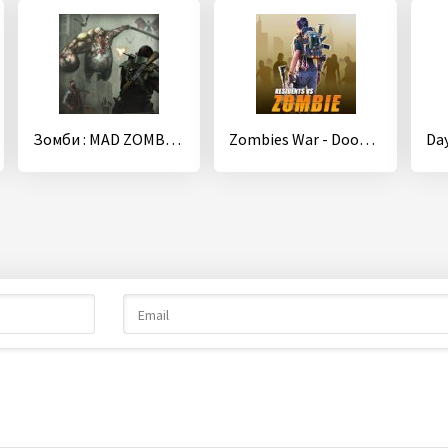
Зомби : MAD ZOMBIES
Zombies War - Doomsday Survival Simulator Games