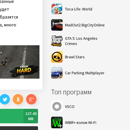
 разные
будет
Toca Life: World
образятся
а, много
MadOut2 BigCityOnline
GTA 5: Los Angeles
Crimes
Brawl Stars
Car Parking Multiplayer
Топ программ
VSCO
127.43
MB
WIBR+ взлом Wi-Fi