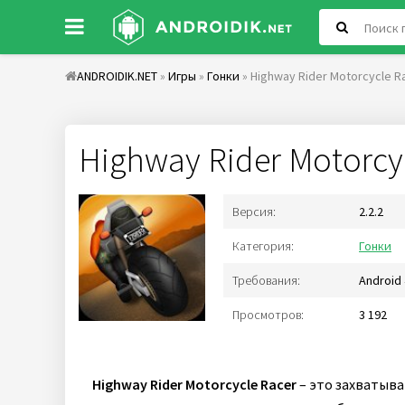
ANDROIDIK.NET
»
Игры
»
Гонки
» Highway Rider Motorcycle R
Highway Rider Motorcy
Версия:
2.2.2
Категория:
Гонки
Требования:
Android 
Просмотров:
3 192
Highway Rider Motorcycle Racer
– это захватыва