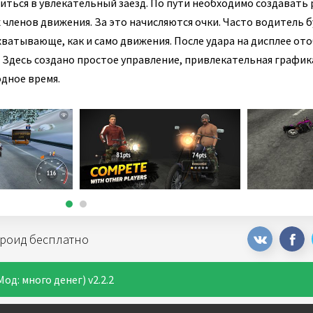
иться в увлекательный заезд. По пути необходимо создавать
 членов движения. За это начисляются очки. Часто водитель 
хватывающе, как и само движения. После удара на дисплее от
 Здесь создано простое управление, привлекательная график
дное время.
ндроид бесплатно
од: много денег) v2.2.2