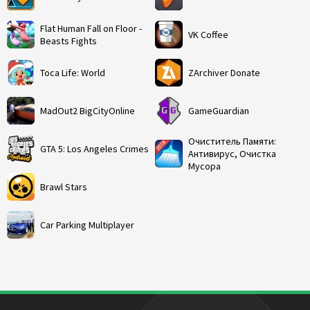
Flat Human Fall on Floor -
VK Coffee
Beasts Fights
Toca Life: World
ZArchiver Donate
MadOut2 BigCityOnline
GameGuardian
Очиститель Памяти:
GTA 5: Los Angeles Crimes
Антивирус, Очистка
Мусора
Brawl Stars
Car Parking Multiplayer