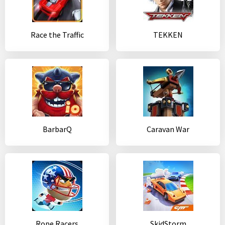
Race the Traffic
TEKKEN
BarbarQ
Caravan War
Rope Racers
SkidStorm