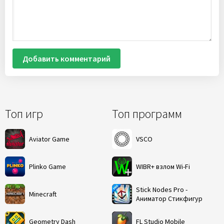
Добавить комментарий
Топ игр
Топ программ
Aviator Game
VSCO
Plinko Game
WIBR+ взлом Wi-Fi
Stick Nodes Pro -
Minecraft
Аниматор Стикфигур
Geometry Dash
FL Studio Mobile