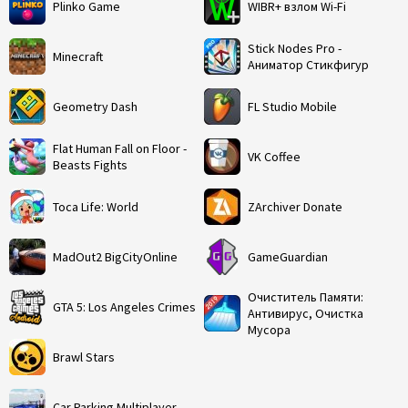
Plinko Game
WIBR+ взлом Wi-Fi
Stick Nodes Pro -
Minecraft
Аниматор Стикфигур
Geometry Dash
FL Studio Mobile
Flat Human Fall on Floor -
VK Coffee
Beasts Fights
Toca Life: World
ZArchiver Donate
MadOut2 BigCityOnline
GameGuardian
Очиститель Памяти:
GTA 5: Los Angeles Crimes
Антивирус, Очистка
Мусора
Brawl Stars
Car Parking Multiplayer