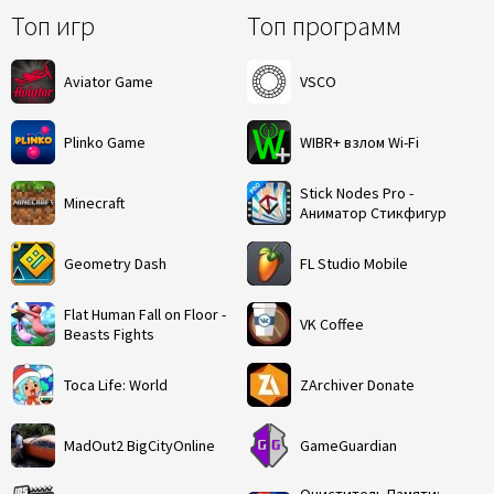
Топ игр
Топ программ
Aviator Game
VSCO
Plinko Game
WIBR+ взлом Wi-Fi
Stick Nodes Pro -
Minecraft
Аниматор Стикфигур
Geometry Dash
FL Studio Mobile
Flat Human Fall on Floor -
VK Coffee
Beasts Fights
Toca Life: World
ZArchiver Donate
MadOut2 BigCityOnline
GameGuardian
Очиститель Памяти: