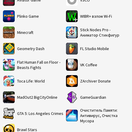
Aviator Game
VSCO
Plinko Game
WIBR+ взлом Wi-Fi
Stick Nodes Pro -
Minecraft
Аниматор Стикфигур
Geometry Dash
FL Studio Mobile
Flat Human Fall on Floor -
VK Coffee
Beasts Fights
Toca Life: World
ZArchiver Donate
MadOut2 BigCityOnline
GameGuardian
Очиститель Памяти:
GTA 5: Los Angeles Crimes
Антивирус, Очистка
Мусора
Brawl Stars