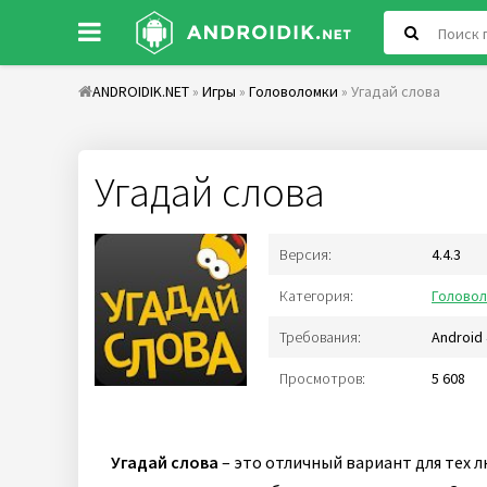
ANDROIDIK.NET
»
Игры
»
Головоломки
» Угадай слова
Угадай слова
Версия:
4.4.3
Категория:
Голово
Требования:
Android 
Просмотров:
5 608
Угадай слова
– это отличный вариант для тех л