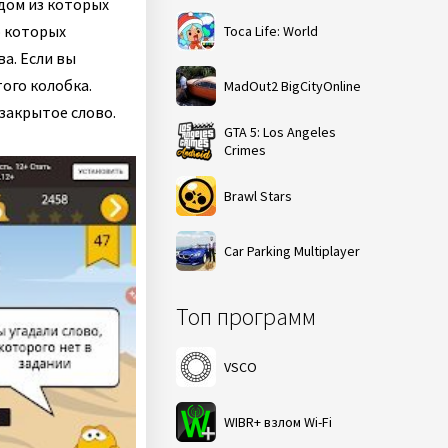
дом из которых
о которых
Toca Life: World
ва. Если вы
ого колобка.
MadOut2 BigCityOnline
закрытое слово.
GTA 5: Los Angeles
Crimes
Brawl Stars
Car Parking Multiplayer
Топ программ
VSCO
WIBR+ взлом Wi-Fi