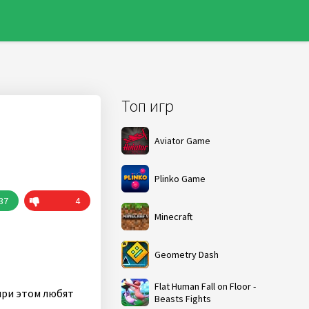
Топ игр
Aviator Game
Plinko Game
37
4
Minecraft
Geometry Dash
Flat Human Fall on Floor -
 при этом любят
Beasts Fights