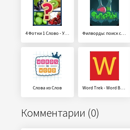
4 Фотки 1 Слово - Угадай Слово
Филворды: поиск слов
Слова из Слов
Word Trek - Word Brain streak - hand made puzzles
Комментарии (0)