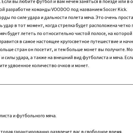
Если вы любите футбол и вам нечем заняться в поезде или в о
вой разработке команды VOODOO под названием Soccer Kick.
рды по силе удара и дальности полета мяча. Это очень простая
ь удар в тот момент, когда стрелка будет расположена четко 
 мяч будет лететь по относительно чистой полосе, на которой
правится в самое настоящее кругосветное путешествие и начн
больше стран он посетит, и тем больше монет вы получите. М
 силы удара, а также на внешний вид футболиста и мяча. Есл
чите удвоенное количество очков и монет.
листа и футбольного мяча.
которая гарантированно развлечет вас в свободное время.