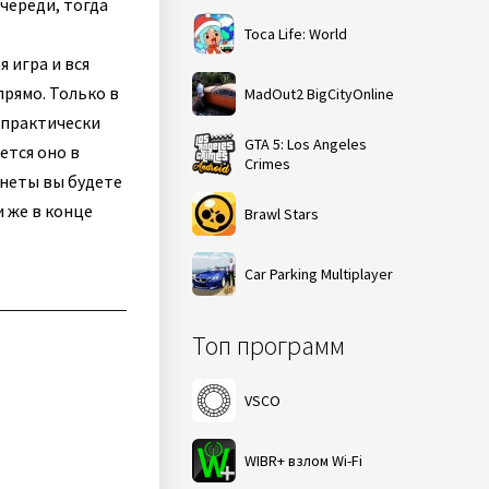
череди, тогда
Toca Life: World
 игра и вся
прямо. Только в
MadOut2 BigCityOnline
 практически
GTA 5: Los Angeles
ется оно в
Crimes
онеты вы будете
и же в конце
Brawl Stars
Car Parking Multiplayer
Топ программ
VSCO
WIBR+ взлом Wi-Fi