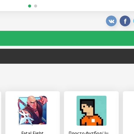
Fatal Fight
Просто футбол/Just Soccer