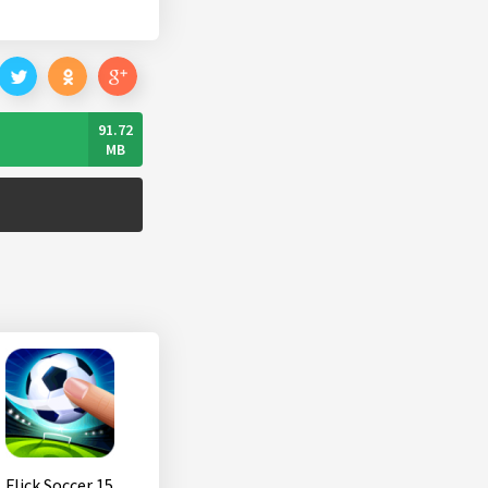
91.72
MB
Flick Soccer 15