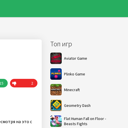
Топ игр
Aviator Game
Plinko Game
15
2
Minecraft
Geometry Dash
Flat Human Fall on Floor -
смотря на это с
Beasts Fights