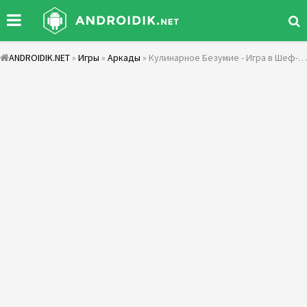
ANDROIDIK.NET
»
Игры
»
Аркады
» Кулинарное Безумие - Игра в Шеф-Повара ресторана