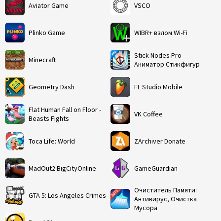
Aviator Game
VSCO
Plinko Game
WIBR+ взлом Wi-Fi
Stick Nodes Pro -
Minecraft
Аниматор Стикфигур
Geometry Dash
FL Studio Mobile
Flat Human Fall on Floor -
VK Coffee
Beasts Fights
Toca Life: World
ZArchiver Donate
MadOut2 BigCityOnline
GameGuardian
Очиститель Памяти:
GTA 5: Los Angeles Crimes
Антивирус, Очистка
Мусора