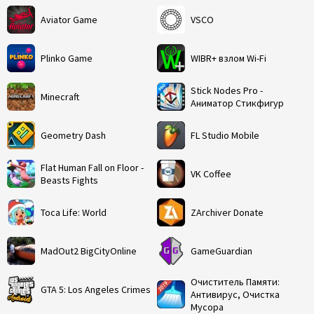
Aviator Game
VSCO
Plinko Game
WIBR+ взлом Wi-Fi
Stick Nodes Pro -
Minecraft
Аниматор Стикфигур
Geometry Dash
FL Studio Mobile
Flat Human Fall on Floor -
VK Coffee
Beasts Fights
Toca Life: World
ZArchiver Donate
MadOut2 BigCityOnline
GameGuardian
Очиститель Памяти:
GTA 5: Los Angeles Crimes
Антивирус, Очистка
Мусора