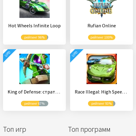
Hot Wheels Infinite Loop
Rufian Online
рейтинг 96%
рейтинг 100%
UPD
UPD
King of Defense: стратегия –Защита башни тд
Race Illegal: High Speed 3D
рейтинг 67%
рейтинг 93%
Топ игр
Топ программ