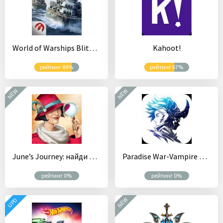
World of Warships Blitz: морской ММОРПГ PvP шутер
Kahoot!
рейтинг 84%
рейтинг 67%
NEW
NEW
June’s Journey: найди предметы
Paradise War-Vampire Returns
рейтинг 0%
рейтинг 0%
NEW
UPD