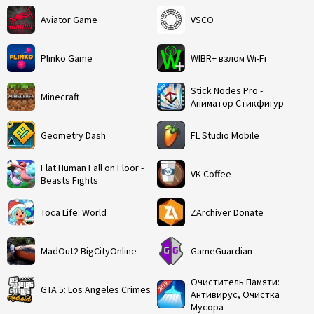
Aviator Game
VSCO
Plinko Game
WIBR+ взлом Wi-Fi
Stick Nodes Pro -
Minecraft
Аниматор Стикфигур
Geometry Dash
FL Studio Mobile
Flat Human Fall on Floor -
VK Coffee
Beasts Fights
Toca Life: World
ZArchiver Donate
MadOut2 BigCityOnline
GameGuardian
Очиститель Памяти:
GTA 5: Los Angeles Crimes
Антивирус, Очистка
Мусора