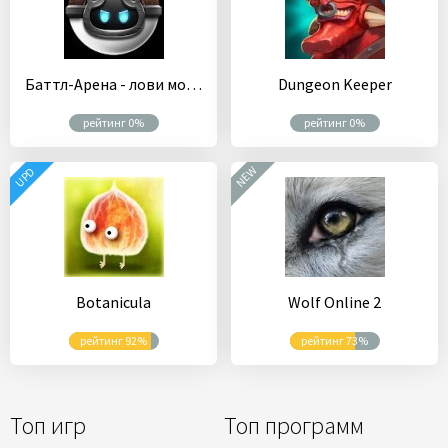
Баттл-Арена - лови монстров
Dungeon Keeper
рейтинг 0%
рейтинг 0%
NEW
UPD
Botanicula
Wolf Online 2
рейтинг 92%
рейтинг 73%
Топ игр
Топ программ