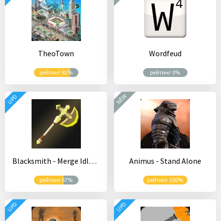
TheoTown
Wordfeud
рейтинг 82%
рейтинг 0%
NEW
UPD
Blacksmith - Merge Idle RPG
Animus - Stand Alone
рейтинг 67%
рейтинг 100%
UPD
UPD