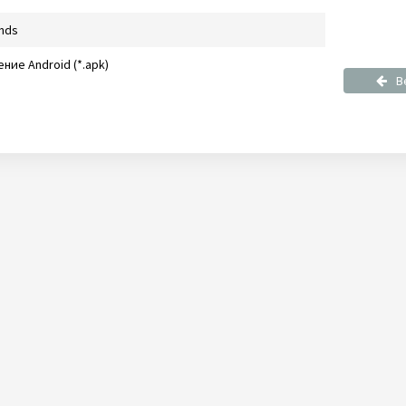
ends
ние Android (*.apk)
В