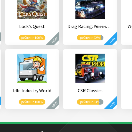
Lock's Quest
Drag Racing: Уличные гонки
Wo
рейтинг 100%
рейтинг 92%
W
NEW
UPD
Idle Industry World
CSR Classics
рейтинг 100%
рейтинг 83%
NEW
D
UPD