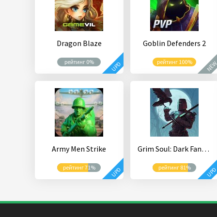
Dragon Blaze
Goblin Defenders 2
рейтинг 0%
рейтинг 100%
NE
UPD
Army Men Strike
Grim Soul: Dark Fantasy Survival
рейтинг 71%
рейтинг 81%
UPD
UP