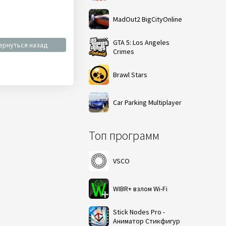
MadOut2 BigCityOnline
GTA 5: Los Angeles
ернуться назад
Crimes
Brawl Stars
Car Parking Multiplayer
Топ программ
VSCO
WIBR+ взлом Wi-Fi
Stick Nodes Pro -
Аниматор Стикфигур