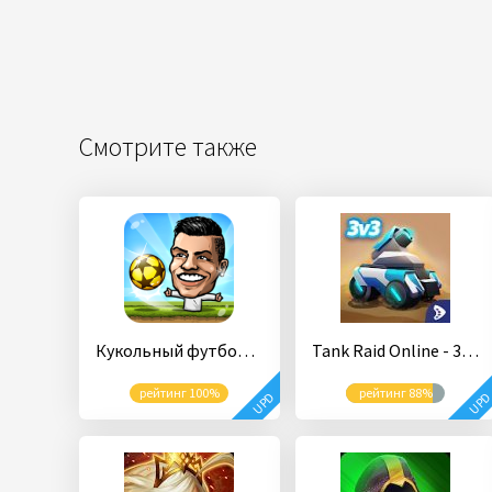
Смотрите также
Кукольный футбол чемпионов - Лига
Tank Raid Online - 3v3 Battles
рейтинг 100%
рейтинг 88%
UPD
UP