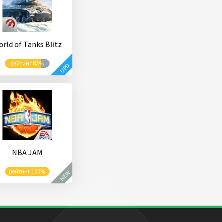
rld of Tanks Blitz
рейтинг 82%
UPD
NBA JAM
рейтинг 100%
NEW