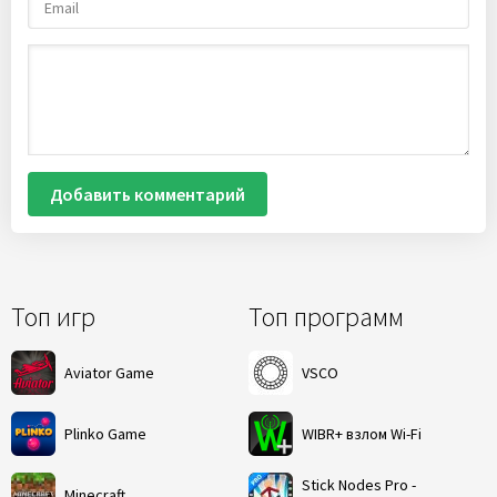
Добавить комментарий
Топ игр
Топ программ
Aviator Game
VSCO
Plinko Game
WIBR+ взлом Wi-Fi
Stick Nodes Pro -
Minecraft