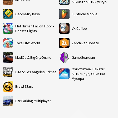
Аниматор Стикфигур
Geometry Dash
FL Studio Mobile
Flat Human Fall on Floor -
VK Coffee
Beasts Fights
Toca Life: World
ZArchiver Donate
MadOut2 BigCityOnline
GameGuardian
Очиститель Памяти:
GTA 5: Los Angeles Crimes
Антивирус, Очистка
Мусора
Brawl Stars
Car Parking Multiplayer