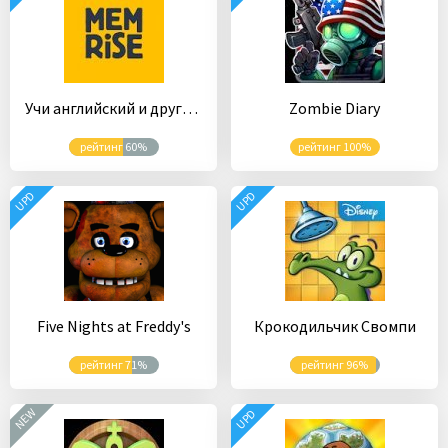
Учи английский и другие языки с Memrise
Zombie Diary
рейтинг 60%
рейтинг 100%
UPD
UPD
Five Nights at Freddy's
Крокодильчик Свомпи
рейтинг 71%
рейтинг 96%
NEW
UPD