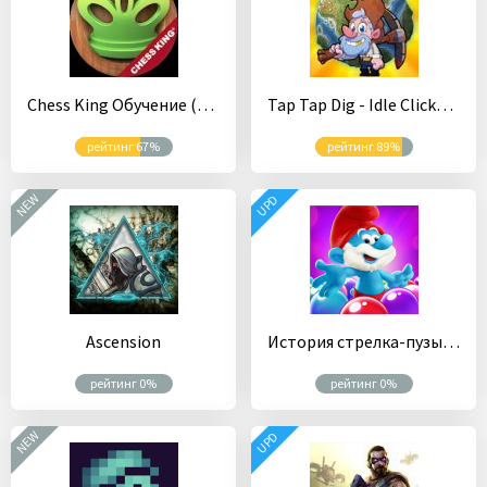
Chess King Обучение (Шахматы и тактика)
Tap Tap Dig - Idle Clicker Game
рейтинг 67%
рейтинг 89%
NEW
UPD
Ascension
История стрелка-пузыря Смурфов
рейтинг 0%
рейтинг 0%
NEW
UPD