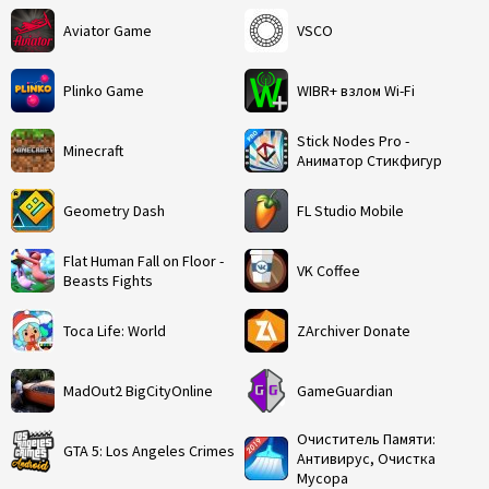
Aviator Game
VSCO
Plinko Game
WIBR+ взлом Wi-Fi
Stick Nodes Pro -
Minecraft
Аниматор Стикфигур
Geometry Dash
FL Studio Mobile
Flat Human Fall on Floor -
VK Coffee
Beasts Fights
Toca Life: World
ZArchiver Donate
MadOut2 BigCityOnline
GameGuardian
Очиститель Памяти:
GTA 5: Los Angeles Crimes
Антивирус, Очистка
Мусора