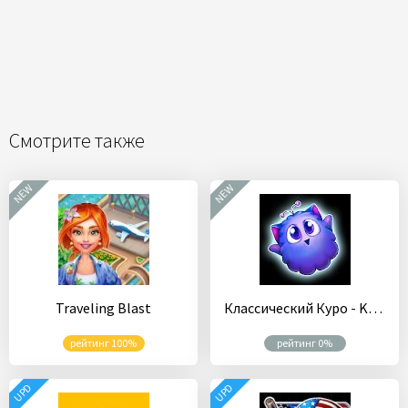
Смотрите также
NEW
NEW
Traveling Blast
Классический Куро - Kuros Classic
рейтинг 100%
рейтинг 0%
UPD
UPD