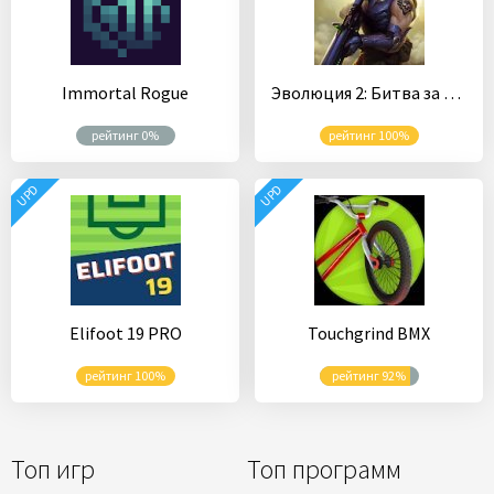
Immortal Rogue
Эволюция 2: Битва за Утопию. Футуристический шутер
рейтинг 0%
рейтинг 100%
UPD
UPD
Elifoot 19 PRO
Touchgrind BMX
рейтинг 100%
рейтинг 92%
Топ игр
Топ программ