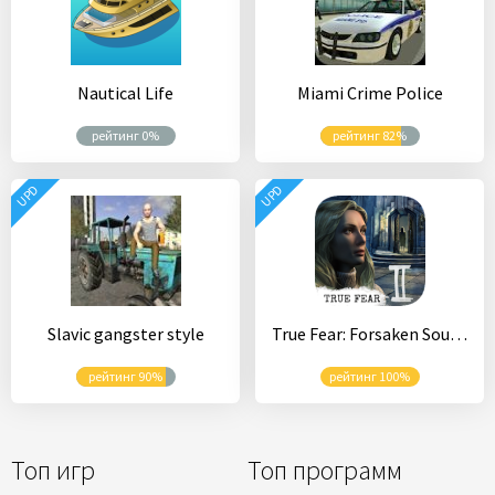
Nautical Life
Miami Crime Police
рейтинг 0%
рейтинг 82%
UPD
UPD
Slavic gangster style
True Fear: Forsaken Souls Часть 2
рейтинг 90%
рейтинг 100%
Топ игр
Топ программ