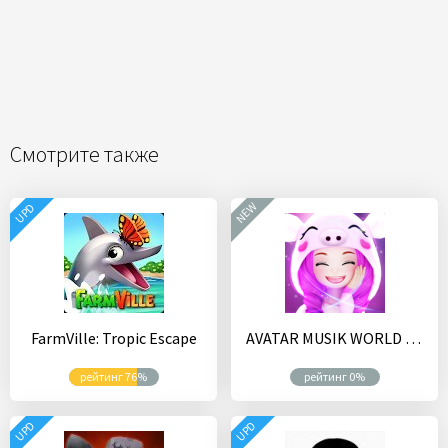
Смотрите также
NEW
UPD
FarmVille: Tropic Escape
AVATAR MUSIK WORLD - Social Dancing Game
рейтинг 76%
рейтинг 0%
UPD
UPD