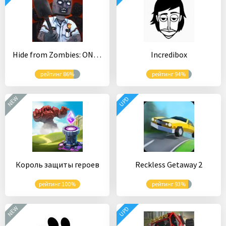
Hide from Zombies: ONLINE
Incredibox
рейтинг 86%
рейтинг 94%
NEW
UPD
Король защиты героев
Reckless Getaway 2
рейтинг 100%
рейтинг 93%
NEW
UPD