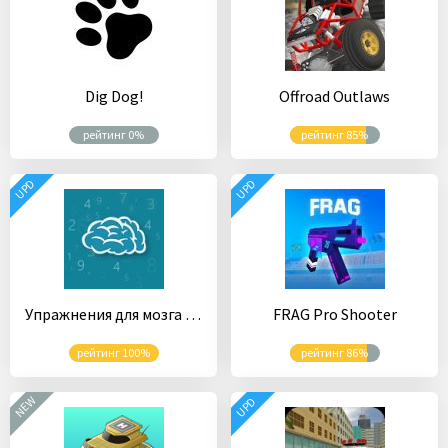
Dig Dog!
Offroad Outlaws
рейтинг 0%
рейтинг 85%
UPD
UPD
Упражнения для мозга - математические задачи, пазл
FRAG Pro Shooter
рейтинг 100%
рейтинг 86%
NEW
UPD