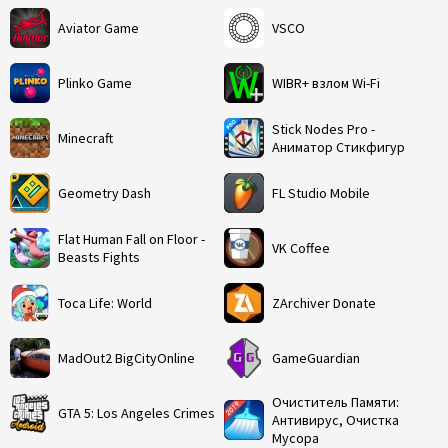
Aviator Game
VSCO
Plinko Game
WIBR+ взлом Wi-Fi
Stick Nodes Pro -
Minecraft
Аниматор Стикфигур
Geometry Dash
FL Studio Mobile
Flat Human Fall on Floor -
VK Coffee
Beasts Fights
Toca Life: World
ZArchiver Donate
MadOut2 BigCityOnline
GameGuardian
Очиститель Памяти:
GTA 5: Los Angeles Crimes
Антивирус, Очистка
Мусора