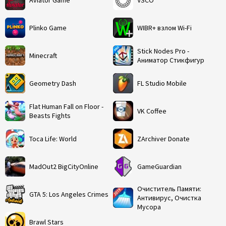
Plinko Game
WIBR+ взлом Wi-Fi
Stick Nodes Pro -
Minecraft
Аниматор Стикфигур
Geometry Dash
FL Studio Mobile
Flat Human Fall on Floor -
VK Coffee
Beasts Fights
Toca Life: World
ZArchiver Donate
MadOut2 BigCityOnline
GameGuardian
Очиститель Памяти:
GTA 5: Los Angeles Crimes
Антивирус, Очистка
Мусора
Brawl Stars