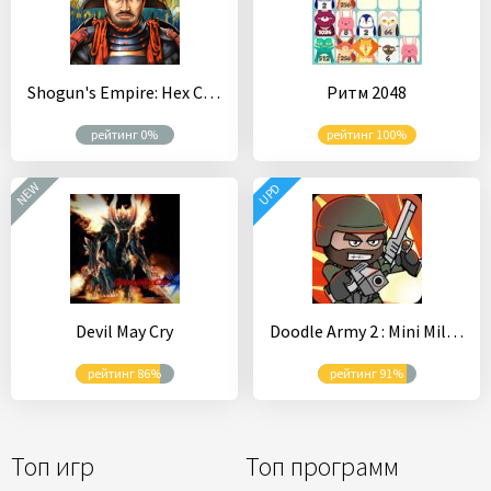
Shogun's Empire: Hex Commander
Ритм 2048
рейтинг 0%
рейтинг 100%
NEW
UPD
Devil May Cry
Doodle Army 2 : Mini Militia
рейтинг 86%
рейтинг 91%
Топ игр
Топ программ