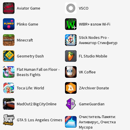
Aviator Game
VSCO
Plinko Game
WIBR+ взлом Wi-Fi
Stick Nodes Pro -
Minecraft
Аниматор Стикфигур
Geometry Dash
FL Studio Mobile
Flat Human Fall on Floor -
VK Coffee
Beasts Fights
Toca Life: World
ZArchiver Donate
MadOut2 BigCityOnline
GameGuardian
Очиститель Памяти:
GTA 5: Los Angeles Crimes
Антивирус, Очистка
Мусора