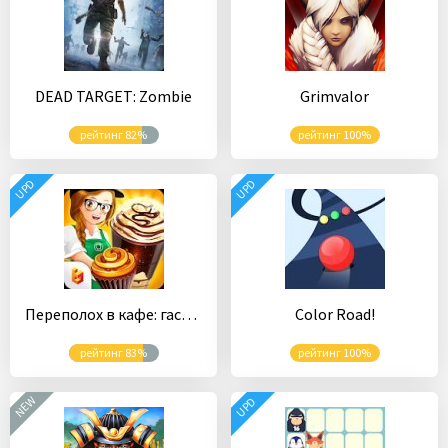
DEAD TARGET: Zombie
Grimvalor
рейтинг 82%
рейтинг 100%
UPD
UPD
Переполох в кафе: гастрономический ресторан
Color Road!
рейтинг 83%
рейтинг 100%
NEW
UPD