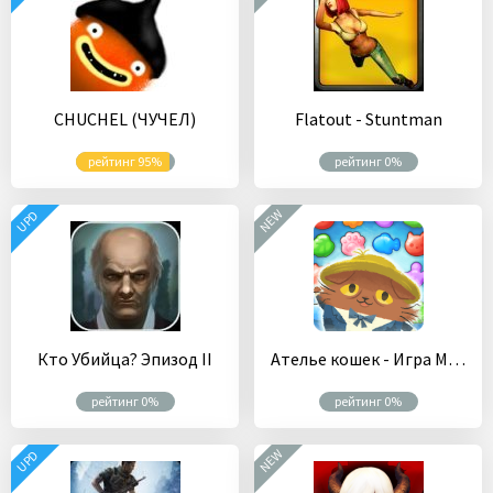
CHUCHEL (ЧУЧЕЛ)
Flatout - Stuntman
рейтинг 95%
рейтинг 0%
NEW
UPD
Кто Убийца? Эпизод II
Ателье кошек - Игра Мяу Матч 3
рейтинг 0%
рейтинг 0%
NEW
UPD