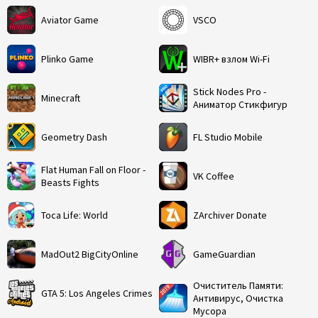
Aviator Game
VSCO
Plinko Game
WIBR+ взлом Wi-Fi
Stick Nodes Pro -
Minecraft
Аниматор Стикфигур
Geometry Dash
FL Studio Mobile
Flat Human Fall on Floor -
VK Coffee
Beasts Fights
Toca Life: World
ZArchiver Donate
MadOut2 BigCityOnline
GameGuardian
Очиститель Памяти:
GTA 5: Los Angeles Crimes
Антивирус, Очистка
Мусора