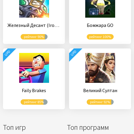
Железный Десант (Iron Marines)
Бомжара GO
рейтинг 90%
рейтинг 100%
UPD
UPD
Faily Brakes
Великий Султан
рейтинг 85%
рейтинг 92%
Топ игр
Топ программ