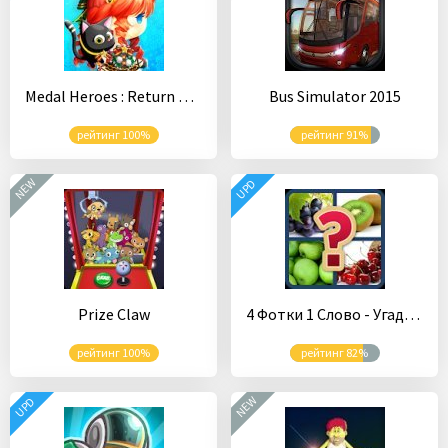
Medal Heroes : Return of the Summoners
Bus Simulator 2015
рейтинг 100%
рейтинг 91%
NEW
UPD
Prize Claw
4 Фотки 1 Слово - Угадай Слово
рейтинг 100%
рейтинг 82%
NEW
UPD