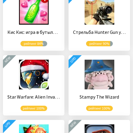
Кис Кис: игра в бутылочку
Стрельба Hunter Gun убийца
рейтинг 84%
рейтинг 90%
NEW
UPD
Star Warfare: Alien Invasion
Stampy The Wizard
рейтинг 100%
рейтинг 100%
NEW
UPD