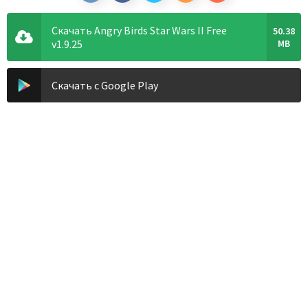
Скачать Angry Birds Star Wars II Free
50.38
v1.9.25
MB
Скачать с Google Play