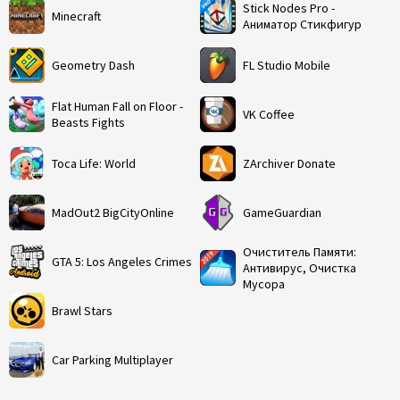
Stick Nodes Pro -
Minecraft
Аниматор Стикфигур
Geometry Dash
FL Studio Mobile
Flat Human Fall on Floor -
VK Coffee
Beasts Fights
Toca Life: World
ZArchiver Donate
MadOut2 BigCityOnline
GameGuardian
Очиститель Памяти:
GTA 5: Los Angeles Crimes
Антивирус, Очистка
Мусора
Brawl Stars
Car Parking Multiplayer