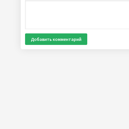
Добавить комментарий