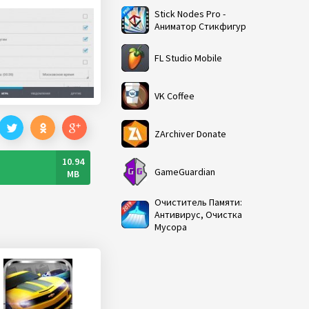
Stick Nodes Pro -
Аниматор Стикфигур
FL Studio Mobile
VK Coffee
ZArchiver Donate
10.94
GameGuardian
MB
Очиститель Памяти:
Антивирус, Очистка
Мусора