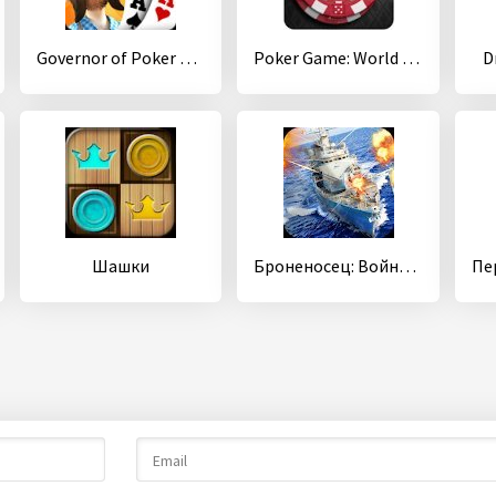
Governor of Poker 2 Premium
Poker Game: World Poker Club
D
Шашки
Броненосец: Война Тихого океана