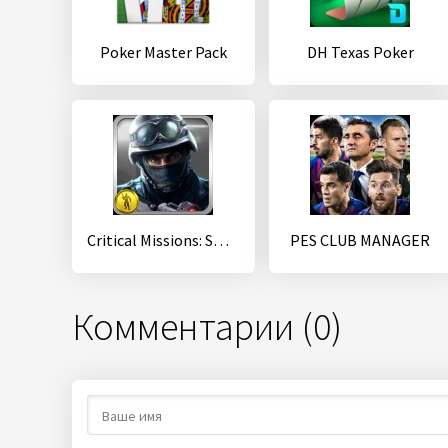
Poker Master Pack
DH Texas Poker
Critical Missions: SWAT
PES CLUB MANAGER
Комментарии (0)