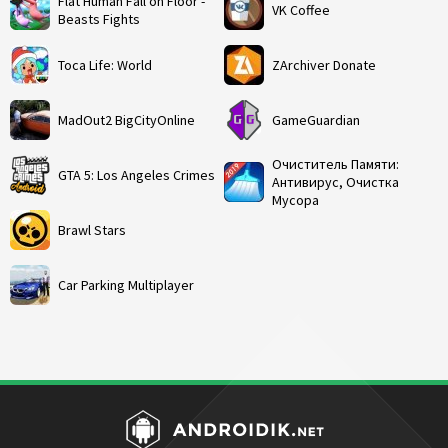
Flat Human Fall on Floor -
VK Coffee
Beasts Fights
Toca Life: World
ZArchiver Donate
MadOut2 BigCityOnline
GameGuardian
Очиститель Памяти:
GTA 5: Los Angeles Crimes
Антивирус, Очистка
Мусора
Brawl Stars
Car Parking Multiplayer