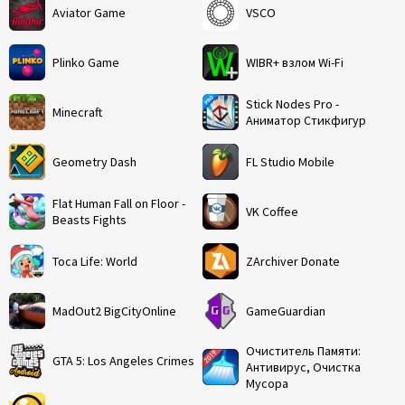
Aviator Game
VSCO
Plinko Game
WIBR+ взлом Wi-Fi
Stick Nodes Pro -
Minecraft
Аниматор Стикфигур
Geometry Dash
FL Studio Mobile
Flat Human Fall on Floor -
VK Coffee
Beasts Fights
Toca Life: World
ZArchiver Donate
MadOut2 BigCityOnline
GameGuardian
Очиститель Памяти:
GTA 5: Los Angeles Crimes
Антивирус, Очистка
Мусора