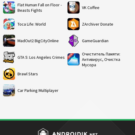
Flat Human Fall on Floor -
VK Coffee
Beasts Fights
Toca Life: World
ZArchiver Donate
MadOut2 BigCityOnline
GameGuardian
Очиститель Памяти:
GTA 5: Los Angeles Crimes
Антивирус, Очистка
Мусора
Brawl Stars
Car Parking Multiplayer