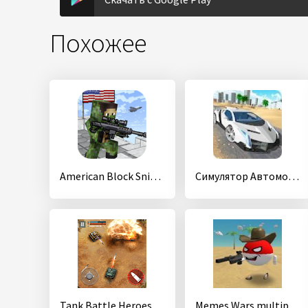
Похожее
American Block Sniper Survival
Симулятор Автомобиля Veneno
Tank Battle Heroes: Modern World of Shooting, WW2
Memes Wars multiplayer sandbox