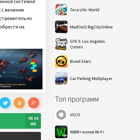
анной системой
 с великим
Toca Life: World
 стремительно
иобрести на
MadOut2 BigCityOnline
GTA 5: Los Angeles
Crimes
Brawl Stars
Car Parking Multiplayer
Топ программ
VSCO
98.34
MB
WIBR+ взлом Wi-Fi