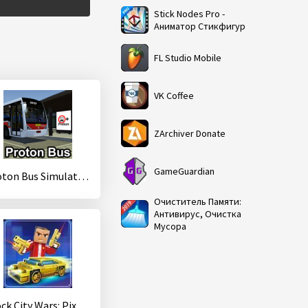
Stick Nodes Pro -
Аниматор Стикфигур
FL Studio Mobile
VK Coffee
ZArchiver Donate
GameGuardian
Proton Bus Simulator 2017 (32-bit)
Очиститель Памяти:
Антивирус, Очистка
Мусора
Block City Wars: Pixel Shooter with Battle Royale