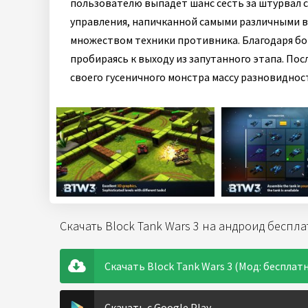
пользователю выпадет шанс сесть за штурвал
управления, напичканной самыми различными в
множеством техники противника. Благодаря б
пробираясь к выходу из запутанного этапа. По
своего гусеничного монстра массу разновиднос
Скачать Block Tank Wars 3 на андроид беспл
Скачать Block Tank Wars 3 (Мод: бесплатн
Скачать с Google Play