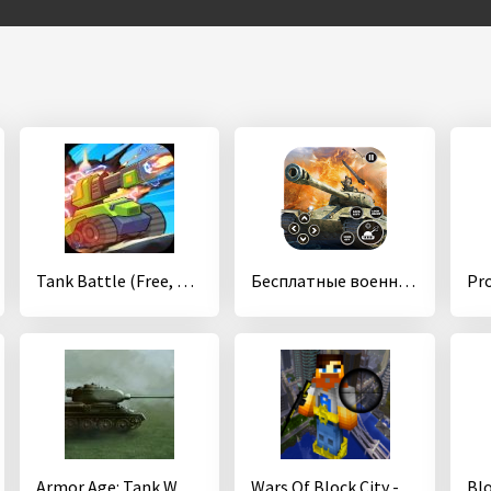
Tank Battle (Free, no ads)
Бесплатные военные игры танк: боевые машины боевые
Armor Age: Tank Wars — WW2 Platoon Battle Tactics
Wars Of Block City - Mine Game