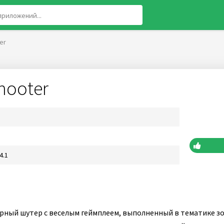
er
hooter
4.1
рный шутер с веселым геймплеем, выполненный в тематике з