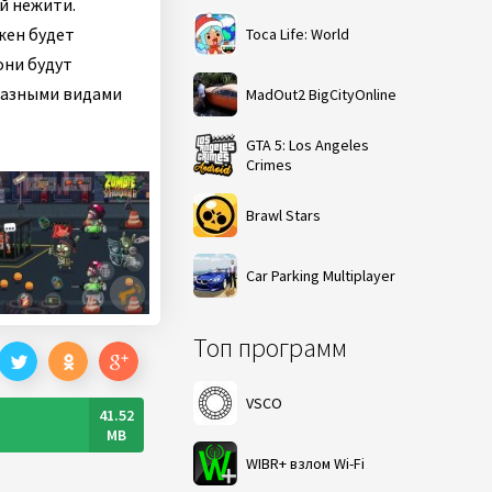
й нежити.
жен будет
Toca Life: World
они будут
разными видами
MadOut2 BigCityOnline
GTA 5: Los Angeles
Crimes
Brawl Stars
Car Parking Multiplayer
Топ программ
VSCO
41.52
MB
WIBR+ взлом Wi-Fi