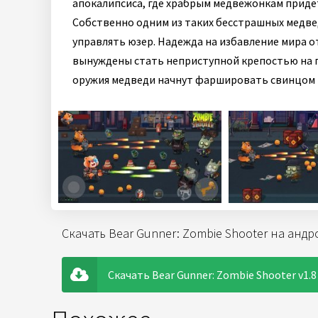
апокалипсиса, где храбрым медвежонкам прид
Собственно одним из таких бесстрашных медве
управлять юзер. Надежда на избавление мира от
вынуждены стать неприступной крепостью на 
оружия медведи начнут фаршировать свинцом 
Скачать Bear Gunner: Zombie Shooter на анд
Скачать Bear Gunner: Zombie Shooter v1.8