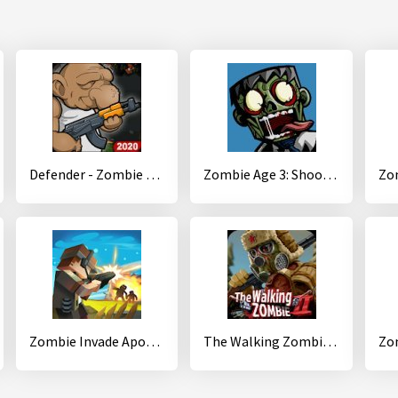
Defender - Zombie Shooter
Zombie Age 3: Shooting Walking Zombie: Dead City
Zombie Invade Apocalypse Survival - стрелялка
The Walking Zombie 2: Zombie shooter