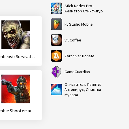
Stick Nodes Pro -
Аниматор Стикфигур
FL Studio Mobile
VK Coffee
ZArchiver Donate
Zombeast: Survival Zombie Shooter
GameGuardian
Очиститель Памяти:
Антивирус, Очистка
Мусора
Zombie Shooter: анархия уцелевший зомби-игры