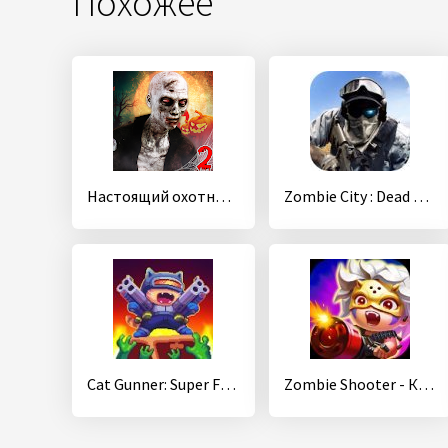
Похожее
Настоящий охотник за зомби 2 : стрельба из в Хэлло
Zombie City : Dead Zombie Survival Shooting Games
Cat Gunner: Super Force (Pixel Zombie Shooter)
Zombie Shooter - Киллер зомби Zombie.io