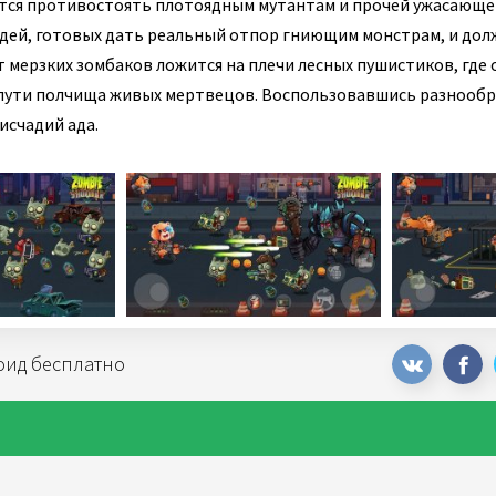
ется противостоять плотоядным мутантам и прочей ужасающе
дей, готовых дать реальный отпор гниющим монстрам, и дол
 мерзких зомбаков ложится на плечи лесных пушистиков, где 
пути полчища живых мертвецов. Воспользовавшись разнооб
исчадий ада.
роид бесплатно