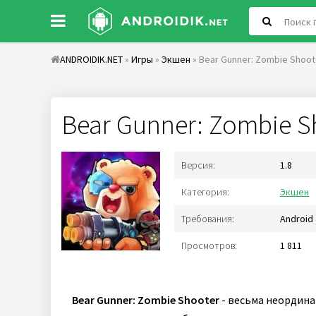
ANDROIDIK.NET
»
Игры
»
Экшен
» Bear Gunner: Zombie Shoot
Bear Gunner: Zombie S
Версия:
1.8
Категория:
Экшен
Требования:
Android 
Просмотров:
1 811
Bear Gunner: Zombie Shooter
- весьма неордина