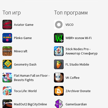
Топ игр
Топ программ
Aviator Game
VSCO
Plinko Game
WIBR+ взлом Wi-Fi
Stick Nodes Pro -
Minecraft
Аниматор Стикфигур
Geometry Dash
FL Studio Mobile
Flat Human Fall on Floor -
VK Coffee
Beasts Fights
Toca Life: World
ZArchiver Donate
MadOut2 BigCityOnline
GameGuardian