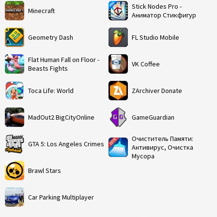
Stick Nodes Pro -
Minecraft
Аниматор Стикфигур
Geometry Dash
FL Studio Mobile
Flat Human Fall on Floor -
VK Coffee
Beasts Fights
Toca Life: World
ZArchiver Donate
MadOut2 BigCityOnline
GameGuardian
Очиститель Памяти:
GTA 5: Los Angeles Crimes
Антивирус, Очистка
Мусора
Brawl Stars
Car Parking Multiplayer