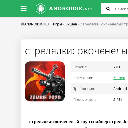
ANDROIDIK.NET
»
Игры
»
Экшен
» стрелялки: окоченелый т
стрелялки: окоченелы
Версия:
2.8.0
Категория:
Экшен
Требования:
Android 
Просмотров:
5 481
стрелялки: окоченелый труп снайпер стрельб