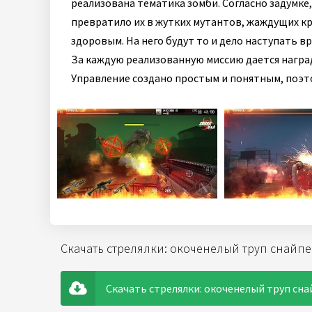
реализована тематика зомби. Согласно задумке
превратило их в жутких мутантов, жаждущих кр
здоровым. На него будут то и дело наступать в
За каждую реализованную миссию дается награ
Управление создано простым и понятным, поэт
Скачать стрелялки: окоченелый труп снайпе
Скачать стрелялки: окоченелый труп снай