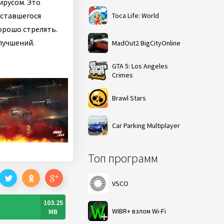
ирусом. Это
оставшегося
Toca Life: World
хорошо стрелять.
лучшений.
MadOut2 BigCityOnline
GTA 5: Los Angeles
Crimes
Brawl Stars
Car Parking Multiplayer
Топ программ
VSCO
103.25
WIBR+ взлом Wi-Fi
MB