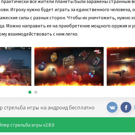
, практически все жители планеты были заражены странным в
ови. Игроку нужно будет играть за единственного человека, 
ражеские силы с разных сторон. Чтобы их уничтожить, нужно 
да. Можно направить ее на приобретение мощного оружия и у
ому взаимодействовать с ним легко.
р стрельба игры на андроид бесплатно
пер стрельба игры v2.8.0