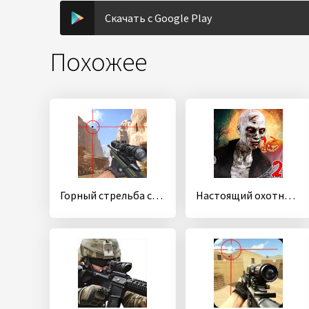
Скачать с Google Play
Похожее
Горный стрельба снайпер
Настоящий охотник за зомби 2 : стрельба из в Хэлло