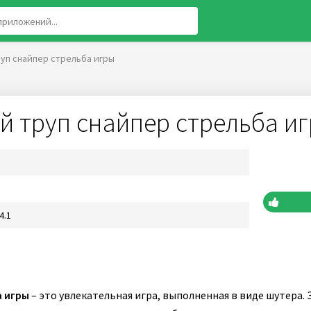
руп снайпер стрельба игры
й труп снайпер стрельба и
4.1
а игры
– это увлекательная игра, выполненная в виде шутера. 