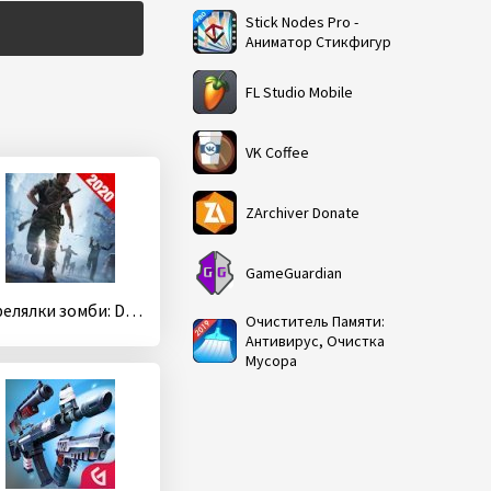
Stick Nodes Pro -
Аниматор Стикфигур
FL Studio Mobile
VK Coffee
ZArchiver Donate
GameGuardian
стрелялки зомби: DEAD TARGET- оффлайн игры
Очиститель Памяти:
Антивирус, Очистка
Мусора