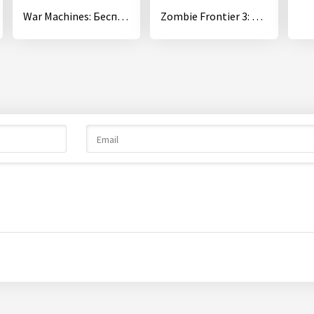
War Machines: Бесплатные Стрелялки Игры про Танки
Zombie Frontier 3: Снайпер Стрелок