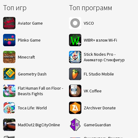
Топ игр
Топ программ
Aviator Game
VSCO
Plinko Game
WIBR+ взлом Wi-Fi
Stick Nodes Pro -
Minecraft
Аниматор Стикфигур
Geometry Dash
FL Studio Mobile
Flat Human Fall on Floor -
VK Coffee
Beasts Fights
Toca Life: World
ZArchiver Donate
MadOut2 BigCityOnline
GameGuardian