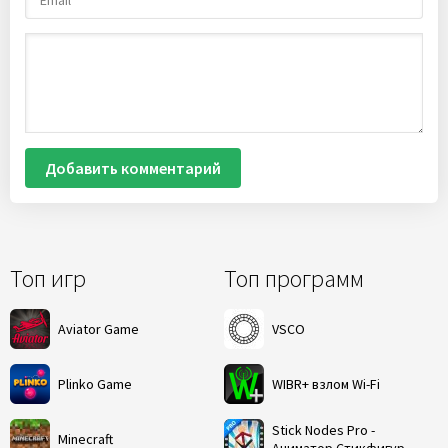
Добавить комментарий
Топ игр
Топ программ
Aviator Game
VSCO
Plinko Game
WIBR+ взлом Wi-Fi
Stick Nodes Pro -
Minecraft