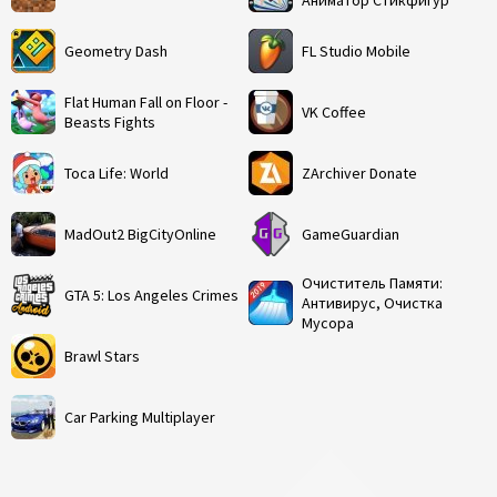
Аниматор Стикфигур
Geometry Dash
FL Studio Mobile
Flat Human Fall on Floor -
VK Coffee
Beasts Fights
Toca Life: World
ZArchiver Donate
MadOut2 BigCityOnline
GameGuardian
Очиститель Памяти:
GTA 5: Los Angeles Crimes
Антивирус, Очистка
Мусора
Brawl Stars
Car Parking Multiplayer