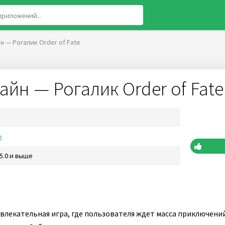
 — Рогалик Order of Fate
йн — Рогалик Order of Fate
е
 5.0 и выше
увлекательная игра, где пользователя ждет масса приключений