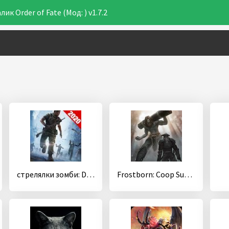
 Order of Fate (Мод: ) v1.7.2
стрелялки зомби: DEAD TARGET- оффлайн игры
Frostborn: Coop Survival