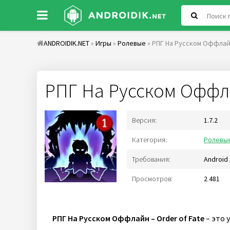
ANDROIDIK.NET
»
Игры
»
Ролевые
» РПГ На Русском Оффлайн
РПГ На Русском Оффла
Версия:
1.7.2
Категория:
Ролевы
Требования:
Android
Просмотров:
2 481
РПГ На Русском Оффлайн – Order of Fate
– это 