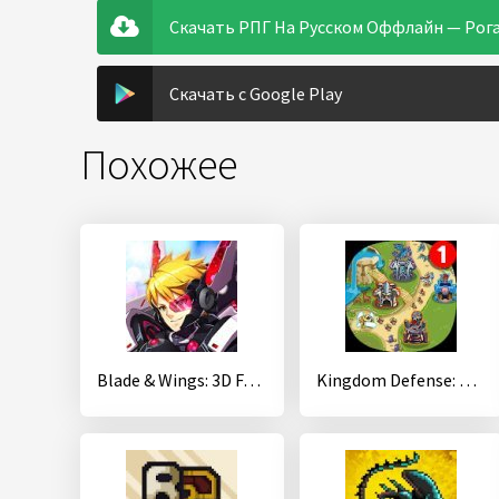
Скачать РПГ На Русском Оффлайн — Рогалик
Скачать с Google Play
Похожее
Blade & Wings: 3D Fantasy Anime of Fate & Legends
Kingdom Defense: Война Империй (TD Defense)