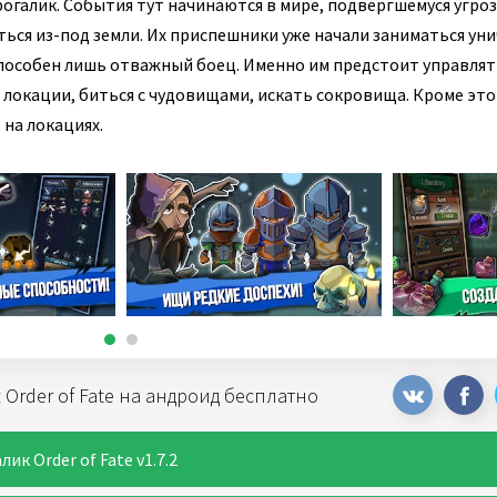
огалик. События тут начинаются в мире, подвергшемуся угроз
ться из-под земли. Их приспешники уже начали заниматься у
пособен лишь отважный боец. Именно им предстоит управлят
локации, биться с чудовищами, искать сокровища. Кроме это
на локациях.
Order of Fate на андроид бесплатно
к Order of Fate v1.7.2