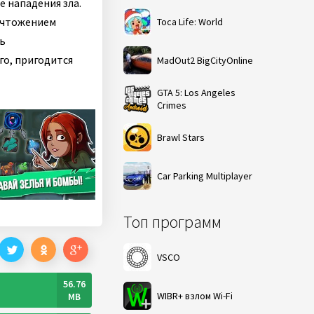
е нападения зла.
ничтожением
Toca Life: World
ь
го, пригодится
MadOut2 BigCityOnline
GTA 5: Los Angeles
Crimes
Brawl Stars
Car Parking Multiplayer
Топ программ
VSCO
56.76
WIBR+ взлом Wi-Fi
MB