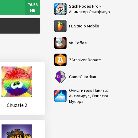
76.56
Stick Nodes Pro -
MB
Аниматор Стикфигур
FL Studio Mobile
VK Coffee
ZArchiver Donate
GameGuardian
Очиститель Памяти:
Антивирус, Очистка
Мусора
Chuzzle 2