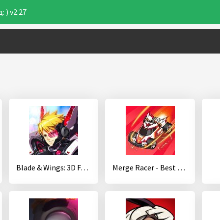
 ) v2.27
Blade & Wings: 3D Fantasy Anime of Fate & Legends
Merge Racer - Best Idle Game