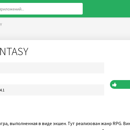
SY
ANTASY
4.1
игра, выполненная в виде экшен. Тут реализован жанр RPG. В