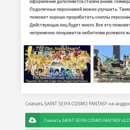
оформление дополняется стилем аниме. Геймер
Подопечных персонажей можно улучшать. Также
поможет хорошо проработать скиллы персонаже
Действующих лиц будет много. Все это поможет
непременно понравится любителям ролевого ж
Скачать SAINT SEIYA COSMO FANTASY на андр
Скачать SAINT SEIYA COSMO FANTASY v2.2