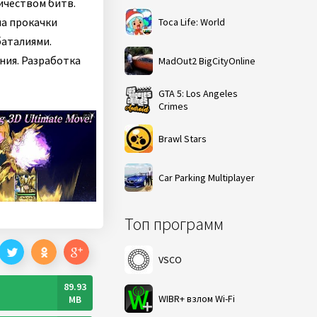
ичеством битв.
ма прокачки
Toca Life: World
баталиями.
ния. Разработка
MadOut2 BigCityOnline
GTA 5: Los Angeles
Crimes
Brawl Stars
Car Parking Multiplayer
Топ программ
VSCO
89.93
WIBR+ взлом Wi-Fi
MB