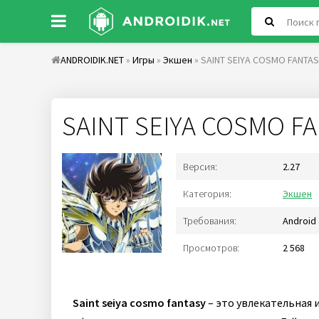
ANDROIDIK.NET
»
Игры
»
Экшен
» SAINT SEIYA COSMO FANTA
SAINT SEIYA COSMO F
Версия:
2.27
Категория:
Экшен
Требования:
Android 
Просмотров:
2 568
Saint seiya cosmo fantasy
– это увлекательная 