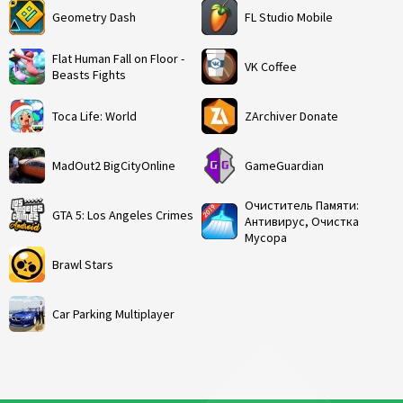
Geometry Dash
FL Studio Mobile
Flat Human Fall on Floor -
VK Coffee
Beasts Fights
Toca Life: World
ZArchiver Donate
MadOut2 BigCityOnline
GameGuardian
Очиститель Памяти:
GTA 5: Los Angeles Crimes
Антивирус, Очистка
Мусора
Brawl Stars
Car Parking Multiplayer