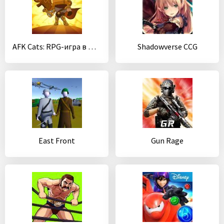
AFK Cats: RPG-игра в жанре Idle с эпичными битвами
Shadowverse CCG
East Front
Gun Rage