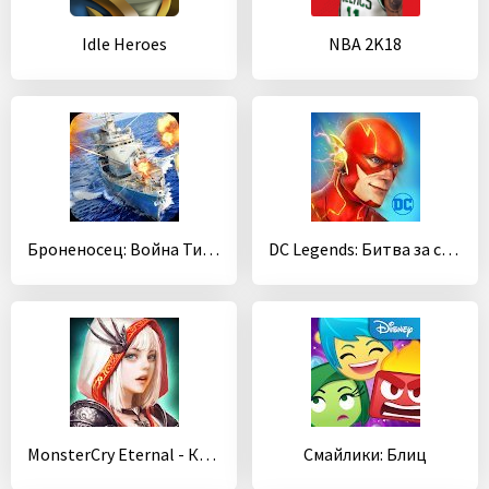
Idle Heroes
NBA 2K18
Броненосец: Война Тихого океана
DC Legends: Битва за справедливость
MonsterCry Eternal - Карточная битва RPG
Смайлики: Блиц