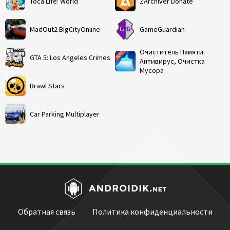
Toca Life: World
ZArchiver Donate
MadOut2 BigCityOnline
GameGuardian
Очиститель Памяти:
GTA 5: Los Angeles Crimes
Антивирус, Очистка
Мусора
Brawl Stars
Car Parking Multiplayer
Обратная связь
Политика конфиденциальности