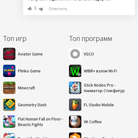
0
Ответить
Топ игр
Топ программ
Aviator Game
VSCO
Plinko Game
WIBR+ взлом Wi-Fi
Stick Nodes Pro -
Minecraft
Аниматор Стикфигур
Geometry Dash
FL Studio Mobile
Flat Human Fall on Floor -
VK Coffee
Beasts Fights