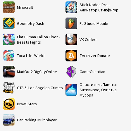
Stick Nodes Pro -
Minecraft
Аниматор Стикфигур
Geometry Dash
FL Studio Mobile
Flat Human Fall on Floor -
VK Coffee
Beasts Fights
Toca Life: World
ZArchiver Donate
MadOut2 BigCityOnline
GameGuardian
Очиститель Памяти:
GTA 5: Los Angeles Crimes
Антивирус, Очистка
Мусора
Brawl Stars
Car Parking Multiplayer