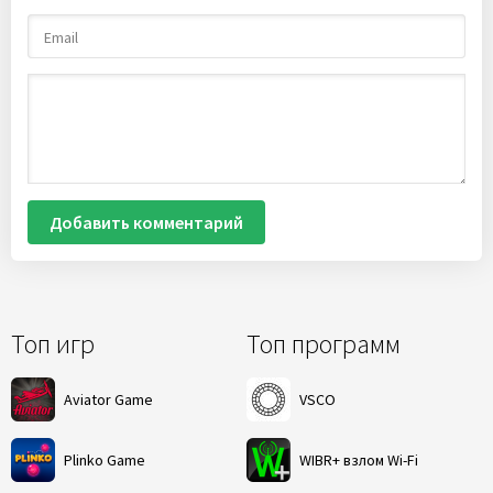
Добавить комментарий
Топ игр
Топ программ
Aviator Game
VSCO
Plinko Game
WIBR+ взлом Wi-Fi