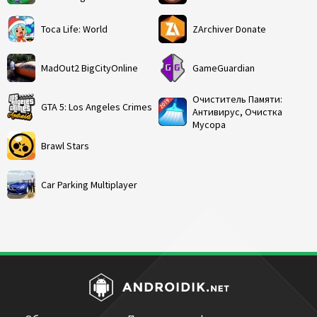
Toca Life: World
ZArchiver Donate
MadOut2 BigCityOnline
GameGuardian
Очиститель Памяти:
GTA 5: Los Angeles Crimes
Антивирус, Очистка
Мусора
Brawl Stars
Car Parking Multiplayer