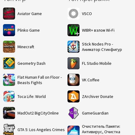
Aviator Game
VSCO
Plinko Game
WIBR+ взлом Wi-Fi
Stick Nodes Pro -
Minecraft
Аниматор Стикфигур
Geometry Dash
FL Studio Mobile
Flat Human Fall on Floor -
VK Coffee
Beasts Fights
Toca Life: World
ZArchiver Donate
MadOut2 BigCityOnline
GameGuardian
Очиститель Памяти:
GTA 5: Los Angeles Crimes
Антивирус, Очистка