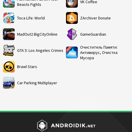
VK Coffee
Beasts Fights
Toca Life: World
ZArchiver Donate
MadOut2 BigCityOnline
GameGuardian
Очиститель Памяти:
GTA 5: Los Angeles Crimes
Антивирус, Очистка
Мусора
Brawl Stars
Car Parking Multiplayer