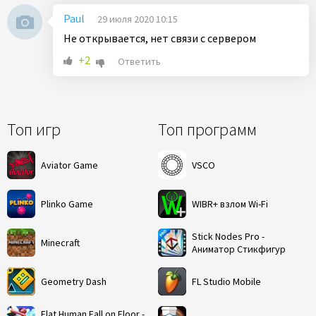
Paul
29 июля 2020 10:15
Не открывается, нет связи с сервером
+2
Ответить
Топ игр
Топ программ
Aviator Game
VSCO
Plinko Game
WIBR+ взлом Wi-Fi
Stick Nodes Pro -
Minecraft
Аниматор Стикфигур
Geometry Dash
FL Studio Mobile
Flat Human Fall on Floor -