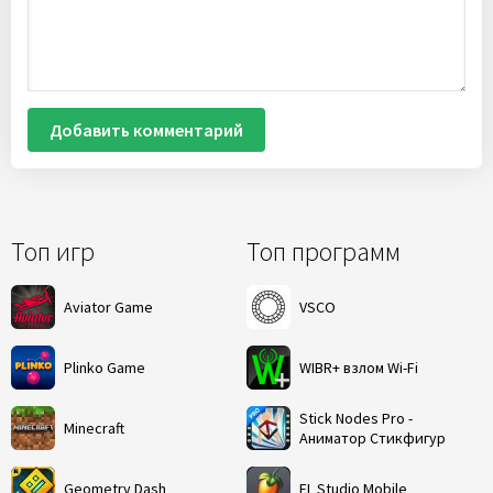
Добавить комментарий
Топ игр
Топ программ
Aviator Game
VSCO
Plinko Game
WIBR+ взлом Wi-Fi
Stick Nodes Pro -
Minecraft
Аниматор Стикфигур
Geometry Dash
FL Studio Mobile