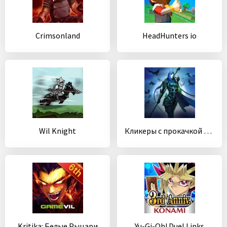
Crimsonland
HeadHunters io
Wil Knight
Кликеры с прокачкой RPG: Juggernaut Champions
Kritika: Белые Рыцари
Yu-Gi-Oh! Duel Links