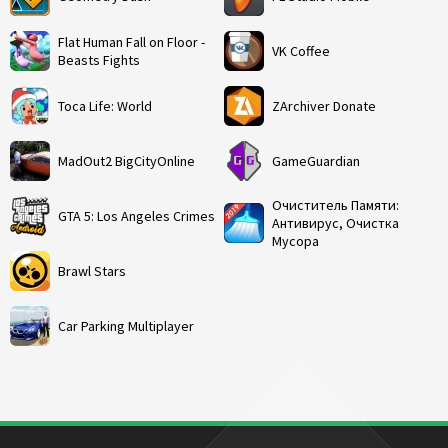
Flat Human Fall on Floor -
VK Coffee
Beasts Fights
Toca Life: World
ZArchiver Donate
MadOut2 BigCityOnline
GameGuardian
Очиститель Памяти:
GTA 5: Los Angeles Crimes
Антивирус, Очистка
Мусора
Brawl Stars
Car Parking Multiplayer